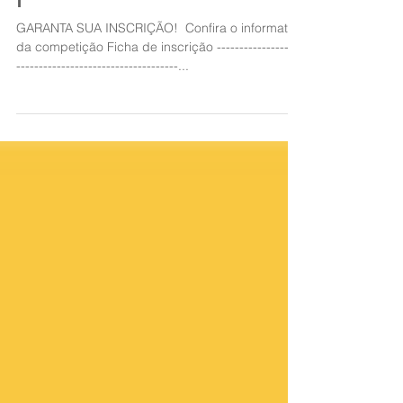
|
GARANTA SUA INSCRIÇÃO!​ ​ Confira o informativo
da competição Ficha de inscrição -------------------
------------------------------------...