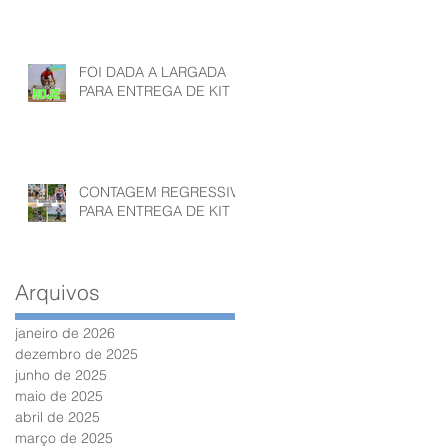
23º Batalhão de
2025 – ETAPA
Caçadores – Fort
ÚNICAINSCRIÇÕES ATÉ
O DIA 04 DE
JUNHOQUARTA- FEIRA🗓
FOI DADA A LARGADA
Data: 28 de junho de
PARA ENTREGA DE KIT
2025 (sábado)📍 Local:
23º Batalhão de
Caçadores – Fort
CONTAGEM REGRESSIVA
PARA ENTREGA DE KIT
Arquivos
janeiro de 2026
dezembro de 2025
junho de 2025
maio de 2025
abril de 2025
março de 2025