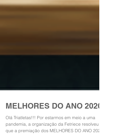
MELHORES DO ANO 2020
Olá Triatletas!!! Por estarmos em meio a uma
pandemia, a organização da Fetriece resolveu