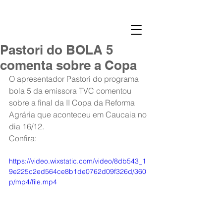
Pastori do BOLA 5
comenta sobre a Copa
O apresentador Pastori do programa 
bola 5 da emissora TVC comentou 
sobre a final da II Copa da Reforma 
Agrária que aconteceu em Caucaia no 
dia 16/12.
Confira:
https://video.wixstatic.com/video/8db543_1
9e225c2ed564ce8b1de0762d09f326d/360
p/mp4/file.mp4