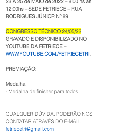
23 A 25 de MAIO de 2022 – 8:00 hs às 
12:00hs – SEDE FETRIECE – RUA 
RODRIGUES JÚNIOR Nº 89
CONGRESSO TÉCNICO 24/05/22
GRAVADO E DISPONIBILIZADO NO 
YOUTUBE DA FETRIECE – 
WWW.YOUTUBE.COM./FETRIECETRI
.
PREMIAÇÃO:
Medalha 
- Medalha de finisher para todos
QUALQUER DÚVIDA, PODERÃO NOS 
CONTATAR ATRAVÉS DO E-MAIL: 
fetriecetri@gmail.com