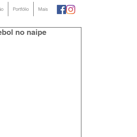
ão
Portfólio
Mais
ebol no naipe