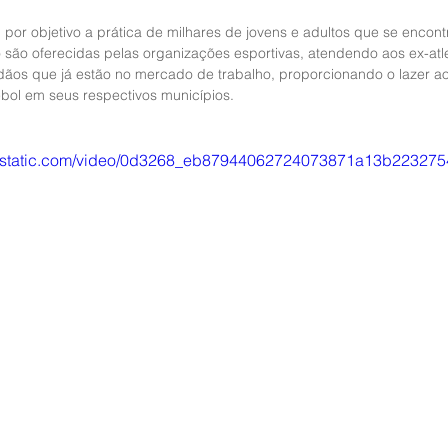
por objetivo a prática de milhares de jovens e adultos que se encontr
são oferecidas pelas organizações esportivas, atendendo aos ex-atle
ãos que já estão no mercado de trabalho, proporcionando o lazer ao
ebol em seus respectivos municípios.
wixstatic.com/video/0d3268_eb87944062724073871a13b223275