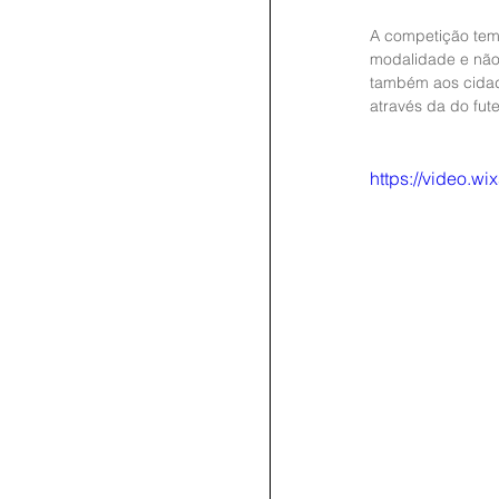
A competição tem 
modalidade e não 
também aos cidad
através da do fut
https://video.