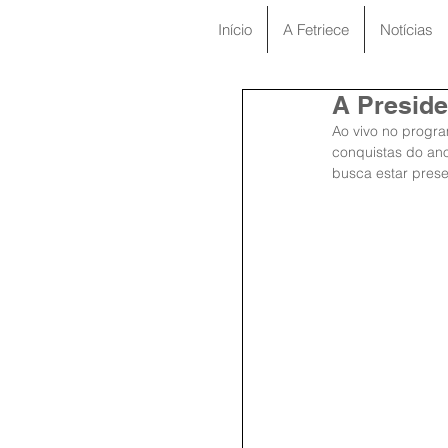
Início
A Fetriece
Notícias
A Preside
Ao vivo no progra
conquistas do ano
busca estar presen