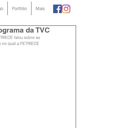
ão
Portfólio
Mais
rograma da TVC
TRIECE falou sobre as 
s no qual a FETRIECE 