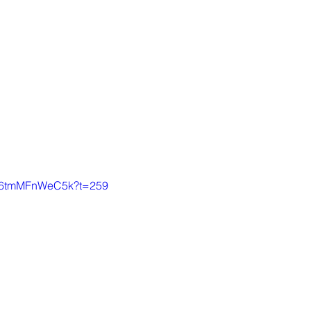
 
be/6tmMFnWeC5k?t=259