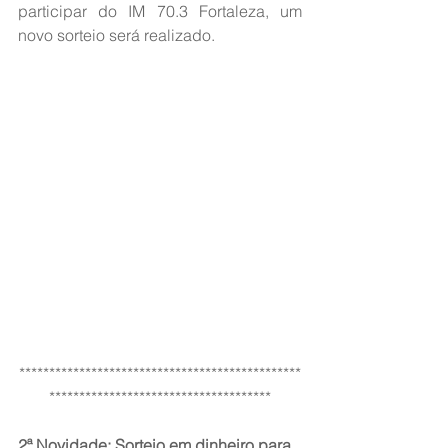
participar do IM 70.3 Fortaleza, um 
novo sorteio será realizado. 
***********************************************
*************************************
2ª Novidade: Sorteio em dinheiro para 