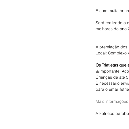
É com muita hon
Será realizado a 
melhores do ano
A premiação dos 
Local: Complexo 
Os Triatletas que
⚠️Importante: Ac
Crianças de até 
É necessário env
para o email fetr
Mais informações
A Fetriece parabe