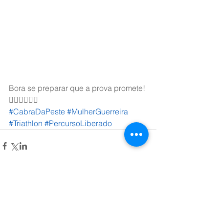
Bora se preparar que a prova promete! 
🏊‍♂️🚴‍♀️🏃‍♂️
#CabraDaPeste
#MulherGuerreira
#Triathlon
#PercursoLiberado
Comentários