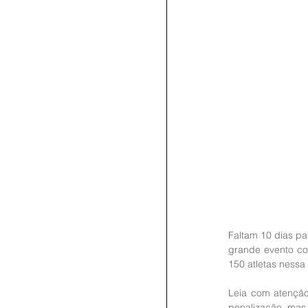
Faltam 10 dias p
grande evento com
150 atletas nessa
Leia com atenção
penalização, mas