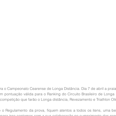
ara o Campeonato Cearense de Longa Distância. Dia 7 de abril a pra
 pontuação válida para o Ranking do Circuito Brasileiro de Longa D
 competição que farão o Longa distância, Revezamento e Triathlon Olí
 o Regulamento da prova, fiquem atentos a todos os itens, uma be
 para isso contamos com a sua colaboração no cumprimento das regr