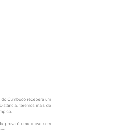
ia do Cumbuco receberá um 
istância, teremos mais de 
mpico. 
la prova é uma prova sem 
as. 