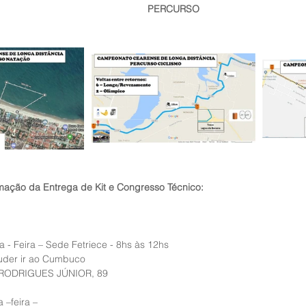
PERCURSO
mação da Entrega de Kit e Congresso Técnico: 
a - Feira – Sede Fetriece - 8hs às 12hs
uder ir ao Cumbuco
 RODRIGUES JÚNIOR, 89
a –feira –