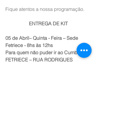
Fique atentos a nossa programação.
ENTREGA DE KIT
05 de Abril– Quinta - Feira – Sede 
Fetriece - 8hs às 12hs
Para quem não puder ir ao Cumbuco
FETRIECE – RUA RODRIGUES 
JÚNIOR, 89
06 de Abril – Sexta –feira –
LOCAL: RESTAURANTE VELAS DO 
CUMBUCO 
*Entrega de Kit: 16hs as 17:50hs
*Congresso Técnico: 18hs