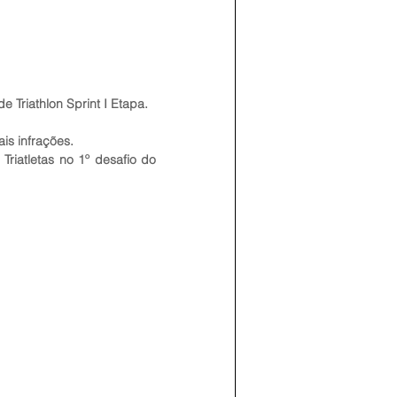
riathlon Sprint I Etapa. 
s infrações. 
riatletas no 1º desafio do 