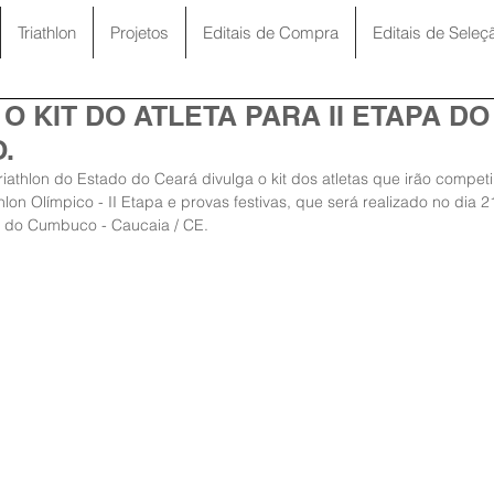
Triathlon
Projetos
Editais de Compra
Editais de Seleç
O KIT DO ATLETA PARA II ETAPA D
.
iathlon do Estado do Ceará divulga o kit dos atletas que irão compe
lon Olímpico - II Etapa e provas festivas, que será realizado no dia 
s do Cumbuco - Caucaia / CE.