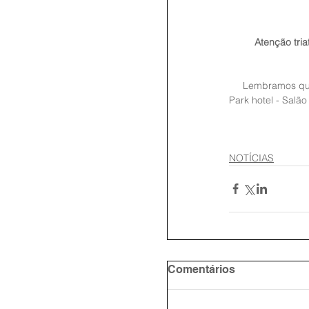
 Atenção triatletas não haverá água no percurso do Ciclismo, somente no percurso da corrida conforme 
     Lembramos que a entrega dos kits e o Congresso técnico acontecerão no dia 19/10 - quinta-feira, no Marina 
Park hotel - Salão
NOTÍCIAS
Comentários